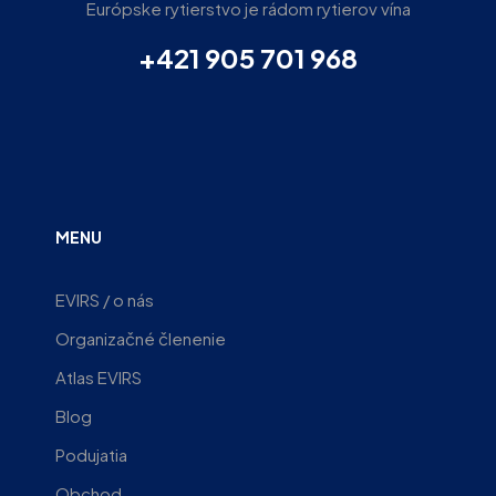
Európske rytierstvo je rádom rytierov vína
+421 905 701 968
MENU
EVIRS / o nás
Organizačné členenie
Atlas EVIRS
Blog
Podujatia
Obchod