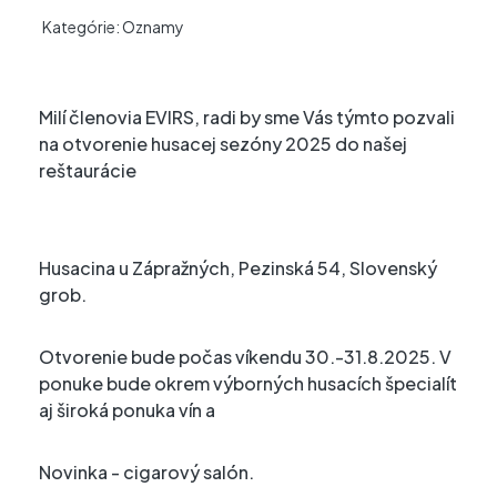
Kategórie:
Oznamy
Milí členovia EVIRS, radi by sme Vás týmto pozvali
na otvorenie husacej sezóny 2025 do našej
reštaurácie
Husacina u Zápražných, Pezinská 54, Slovenský
grob.
Otvorenie bude počas víkendu 30.-31.8.2025. V
ponuke bude okrem výborných husacích špecialít
aj široká ponuka vín a
Novinka - cigarový salón.