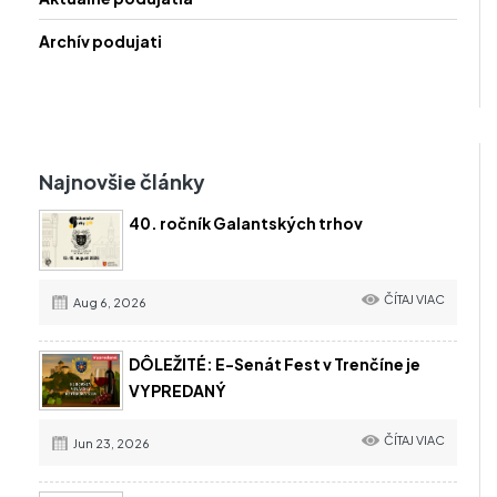
Archív podujati
Najnovšie články
40. ročník Galantských trhov
ČÍTAJ VIAC
Aug 6, 2026
DÔLEŽITÉ: E-Senát Fest v Trenčíne je
VYPREDANÝ
ČÍTAJ VIAC
Jun 23, 2026