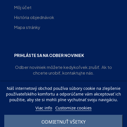
Môj účet
História objednávok
Mapa stránky
PRIHLÁSTE SA NA ODBER NOVINIEK
Odber noviniek môžete kedykoľvek zrušiť. Ak to
chcete urobiť, kontaktujte nás.
Náš internetový obchod používa súbory cookie na zlepšenie
ODOBERAŤ
používateľského komfortu a odporúčame vám akceptovať ich
použitie, aby ste si mohli plne vychutnať svoju navigáciu.
Viac info
Customize cookies
ODMIETNUŤ VŠETKY
© EVIRS OZ | Všetky práva vyhradené. Powered with ♥︎ by
SJB