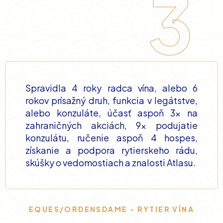
3
Spravidla 4 roky radca vína, alebo 6
rokov prísažný druh, funkcia v legátstve,
alebo konzuláte, účasť aspoň 3x na
zahraničných akciách, 9x podujatie
konzulátu, ručenie aspoň 4 hospes,
získanie a podpora rytierskeho rádu,
skúšky o vedomostiach a znalosti Atlasu.
EQUES/ORDENSDAME - RYTIER VÍNA