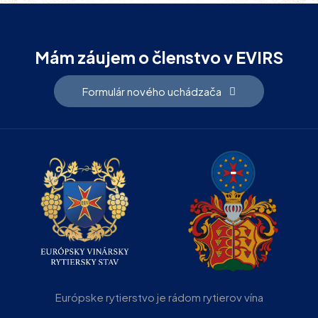
Mám záujem o členstvo v EVIRS
Formulár nového uchádzača
Európske rytierstvo je rádom rytierov vína