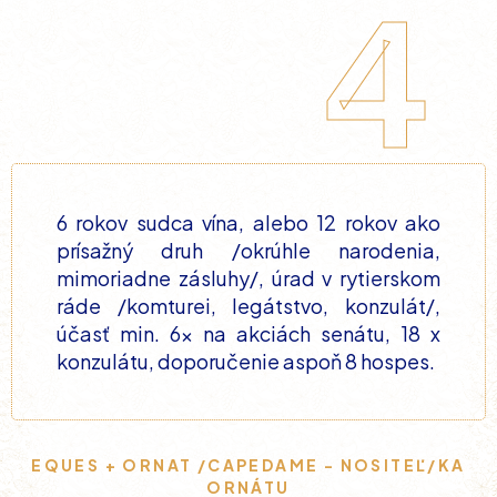
4
6 rokov sudca vína, alebo 12 rokov ako
prísažný druh /okrúhle narodenia,
mimoriadne zásluhy/, úrad v rytierskom
ráde /komturei, legátstvo, konzulát/,
účasť min. 6x na akciách senátu, 18 x
konzulátu, doporučenie aspoň 8 hospes.
EQUES + ORNAT /CAPEDAME - NOSITEĽ/KA
ORNÁTU