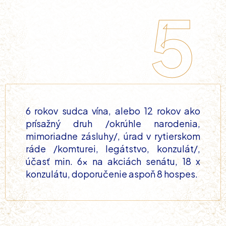
5
6 rokov sudca vína, alebo 12 rokov ako
prísažný druh /okrúhle narodenia,
mimoriadne zásluhy/, úrad v rytierskom
ráde /komturei, legátstvo, konzulát/,
účasť min. 6x na akciách senátu, 18 x
konzulátu, doporučenie aspoň 8 hospes.