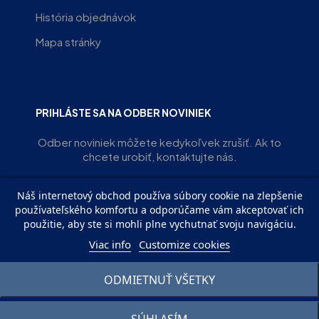
História objednávok
Mapa stránky
PRIHLÁSTE SA NA ODBER NOVINIEK
Odber noviniek môžete kedykoľvek zrušiť. Ak to
chcete urobiť, kontaktujte nás.
Náš internetový obchod používa súbory cookie na zlepšenie
ODOBERAŤ
používateľského komfortu a odporúčame vám akceptovať ich
použitie, aby ste si mohli plne vychutnať svoju navigáciu.
Viac info
Customize cookies
ODMIETNUŤ VŠETKY
© EVIRS OZ | Všetky práva vyhradené. Powered with ♥︎ by
SJB
Agency