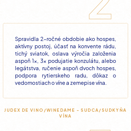
2
Spravidla 2-ročné obdobie ako hospes,
aktívny postoj, účasť na konvente rádu,
tichý sviatok, oslava výročia založenia
aspoň 1x, 3x podujatie konzulátu, alebo
legátstva, ručenie aspoň dvoch hospes,
podpora rytierskeho radu, dôkaz o
vedomostiach o víne a zemepise vína.
JUDEX DE VINO/WINEDAME - SUDCA/SUDKYŇA
VÍNA