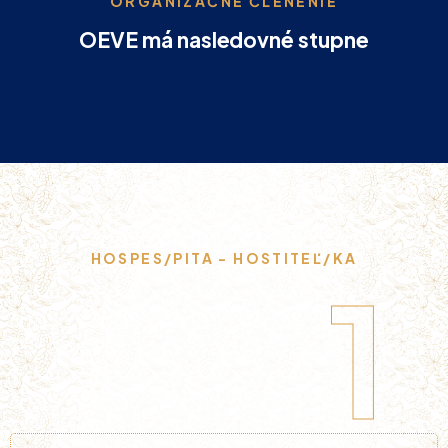
ORGANIZAČNÉ ČLENENIE
OEVE má nasledovné stupne
HOSPES/PITA - HOSTITEĽ/KA
1