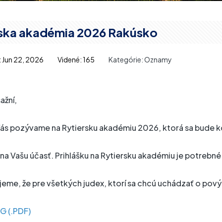
rska akadémia 2026 Rakúsko
: Jun 22, 2026
Videné: 165
Kategórie:
Oznamy
ažní,
ás pozývame na Rytiersku akadémiu 2026, ktorá sa bude k
 na Vašu účasť. Prihlášku na Rytiersku akadémiu je potreb
eme, že pre všetkých judex, ktorí sa chcú uchádzať o pov
G (.PDF)