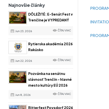
Najnovšie články
PROGRAMM
DÔLEŽITÉ: E-Senát Fest v
Trenčíne je VYPREDANÝ
INVITATIO
ČÍTAJ VIAC
Jun 23, 2026
PROGRAM 
Rytierska akadémia 2026
Rakúsko
ČÍTAJ VIAC
Jun 22, 2026
Pozvánka na senátnu
slávnosť Trenčín - hlavné
mesto kultúry EÚ 2026
ČÍTAJ VIAC
Jun 8, 2026
Ritterfest Poysdorf 2026