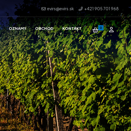
evirs@evirs.sk
+421 905 701 968
OZNAMY
OBCHOD
KONTAKT
0