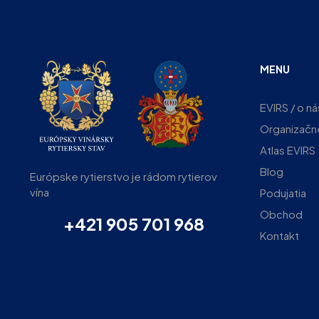
MENU
EVIRS / o ná
Organizačn
Atlas EVIRS
Blog
Európske rytierstvo je rádom rytierov
vína
Podujatia
Obchod
+421 905 701 968
Kontakt