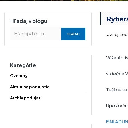
Rytie
Hľadaj v blogu
Uverejňené
Vážení prís
Kategórie
srdečne V
Oznamy
Aktuálne podujatia
Tešíme sa
Archív podujati
Upozorňuj
EINLADUN