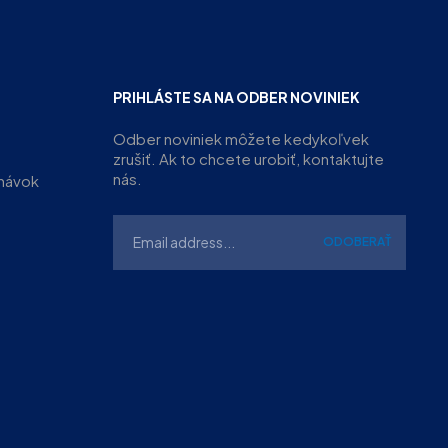
PRIHLÁSTE SA NA ODBER NOVINIEK
Odber noviniek môžete kedykoľvek
zrušiť. Ak to chcete urobiť, kontaktujte
nás.
dnávok
ODOBERAŤ