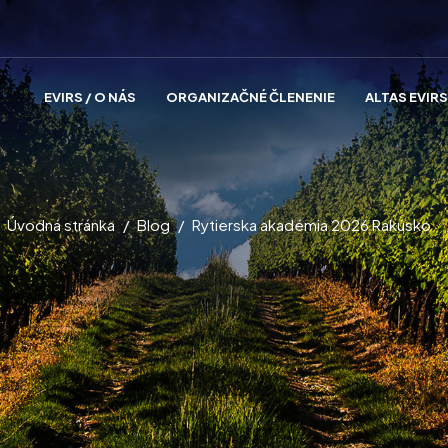
EVIRS / O NÁS
ORGANIZAČNÉ ČLENENIE
ALTAS EVIRS
Úvodná stránka
Blog
Rytierska akadémia 2026 Rakúsko