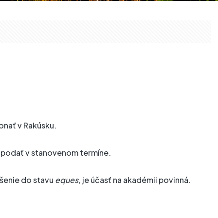
onať v Rakúsku.
né podať v stanovenom termíne.
ýšenie do stavu
eques
, je účasť na akadémii povinná.