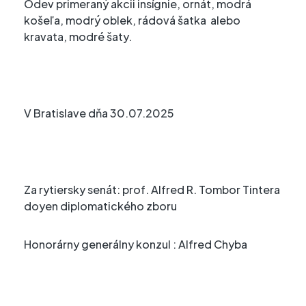
Odev primeraný akcii insígnie, ornát, modrá
košeľa, modrý oblek, rádová šatka alebo
kravata, modré šaty.
V Bratislave dňa 30.07.2025
Za rytiersky senát: prof. Alfred R. Tombor Tintera
doyen diplomatického zboru
Honorárny generálny konzul : Alfred Chyba