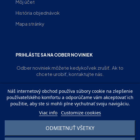
Môj účet
História objednávok
Mapa stránky
PRIHLÁSTE SA NA ODBER NOVINIEK
Odber noviniek môžete kedykoľvek zrušiť. Ak to
chcete urobiť, kontaktujte nás.
Náš internetový obchod používa súbory cookie na zlepšenie
ODOBERAŤ
používateľského komfortu a odporúčame vám akceptovať ich
použitie, aby ste si mohli plne vychutnať svoju navigáciu.
Viac info
Customize cookies
ODMIETNUŤ VŠETKY
© EVIRS OZ | Všetky práva vyhradené. Powered with ♥︎ by
SJB
Agency