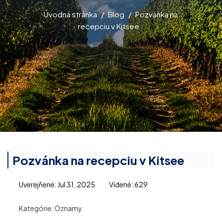
Úvodná stránka
Blog
Pozvánka na
recepciu v Kitsee
Pozvánka na recepciu v Kitsee
Uverejňené: Jul 31, 2025
Videné: 629
Kategórie:
Oznamy