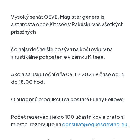
Vysoký senát OEVE, Magister generalis
a starosta obce Kittsee v Rakúsku vás všetkých
prísažných
čo najsrdečnejšie pozýva na koštovku vína
a rustikálne pohostenie v zámku Kitsee.
Akcia sa uskutoční dňa 09.10.2025 v čase od 16
do 18.00 hod.
O hudobnú produkciu sa postará Funny Fellows.
Počet rezervácii je do 100 účastníkov a preto si
miesto rezervujte na
consulat@equesdevino.eu
.