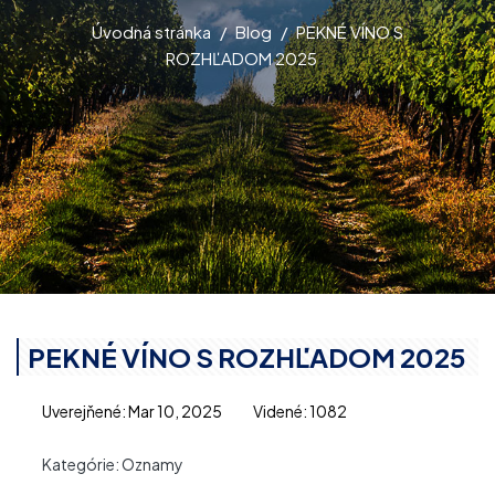
Úvodná stránka
Blog
PEKNÉ VÍNO S
ROZHĽADOM 2025
PEKNÉ VÍNO S ROZHĽADOM 2025
Uverejňené: Mar 10, 2025
Videné: 1082
Kategórie:
Oznamy