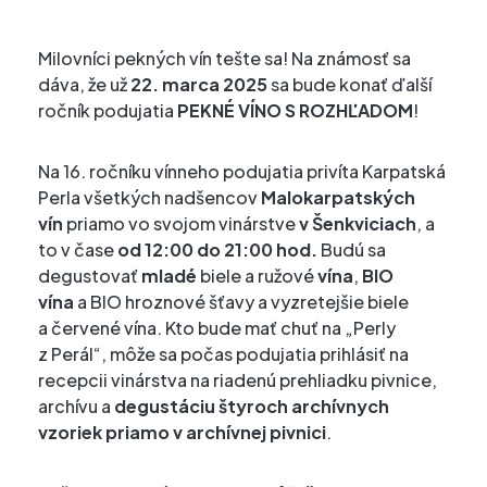
Milovníci pekných vín tešte sa! Na známosť sa
dáva, že už
22. marca 2025
sa bude konať ďalší
ročník podujatia
PEKNÉ VÍNO S ROZHĽADOM
!
Na 16. ročníku vínneho podujatia privíta Karpatská
Perla všetkých nadšencov
Malokarpatských
vín
priamo vo svojom vinárstve
v Šenkviciach
, a
to v čase
od 12:00 do 21:00 hod.
Budú sa
degustovať
mladé
biele a ružové
vína
,
BIO
vína
a BIO hroznové šťavy a vyzretejšie biele
a červené vína. Kto bude mať chuť na „Perly
z Perál“, môže sa počas podujatia prihlásiť na
recepcii vinárstva na riadenú prehliadku pivnice,
archívu a
degustáciu štyroch archívnych
vzoriek priamo v archívnej pivnici
.