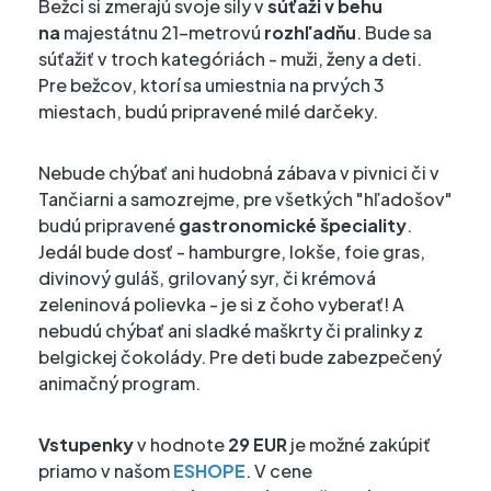
Bežci si zmerajú svoje sily v
súťaži v behu
na
majestátnu 21-metrovú
rozhľadňu
. Bude sa
súťažiť v troch kategóriách - muži, ženy a deti.
Pre bežcov, ktorí sa umiestnia na prvých 3
miestach, budú pripravené milé darčeky.
Nebude chýbať ani hudobná zábava v pivnici či v
Tančiarni a samozrejme, pre všetkých "hľadošov"
budú pripravené
gastronomické špeciality
.
Jedál bude dosť - hamburgre, lokše, foie gras,
divinový guláš, grilovaný syr, či krémová
zeleninová polievka - je si z čoho vyberať! A
nebudú chýbať ani sladké maškrty či pralinky z
belgickej čokolády. Pre deti bude zabezpečený
animačný program.
Vstupenky
v hodnote
29 EUR
je možné zakúpiť
priamo v našom
ESHOPE
. V cene