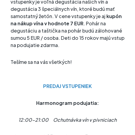
vstupenky je voľná degustácia našich vín a
degustácia 3 špeciálnych vín, ktoré budú mať
samostatný žetón. V cene vstupenky je aj
kupón
na nákup vína v hodnote 7 EUR
. Pohár na
degustáciu a taštička na pohár budú zálohované
sumou 5 EUR / osoba. Deti do 15 rokov majú vstup
na podujatie zdarma.
Tešíme sa na vás všetkých!
PREDAJ VSTUPENIEK
Harmonogram podujatia:
12:00-21:00 Ochutnávka vín v pivniciach