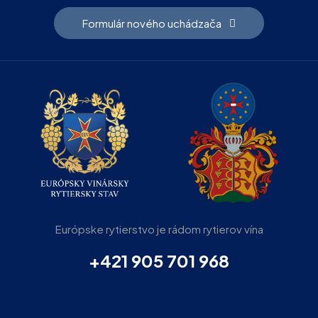
Formulár nového uchádzača
Európske rytierstvo je rádom rytierov vína
+421 905 701 968