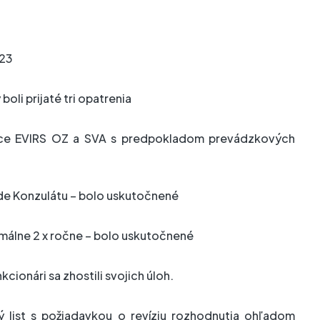
023
oli prijaté tri opatrenia
ráce EVIRS OZ a SVA s predpokladom prevádzkových
de Konzulátu – bolo uskutočnené
imálne 2 x ročne – bolo uskutočnené
cionári sa zhostili svojich úloh.
ý list s požiadavkou o revíziu rozhodnutia ohľadom