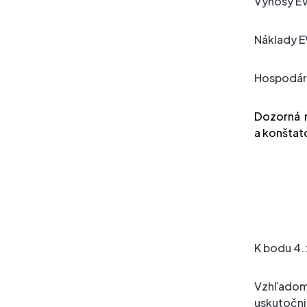
Výnosy EV
Náklady E
Hospodárs
Dozorná r
a konštato
K bodu 4.
Vzhľadom
uskutočnil