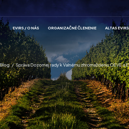
EVIRS / O NÁS
ORGANIZAČNÉ ČLENENIE
ALTAS EVIRS
Blog
Správa Dozornej rady k Valnému zhromaždeniu OEVE a E