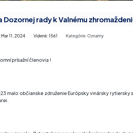
 Dozornej rady k Valnému zhromaždeni
 Mar 11, 2024
Videné: 1561
Kategórie:
Oznamy
tomní prísažní členovia !
023 malo občianske združenie Európsky vinársky rytiersky 
rei.