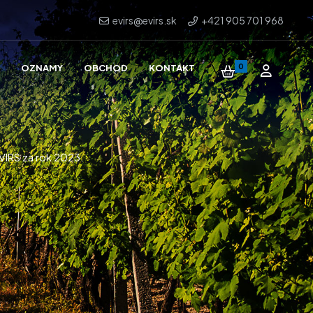
evirs@evirs.sk
+421 905 701 968
OZNAMY
OBCHOD
KONTAKT
0
VIRS za rok 2023.