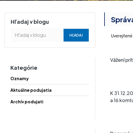
Správa
Hľadaj v blogu
Uverejňené:
Vážení prí
Kategórie
Oznamy
Aktuálne podujatia
K 31.12.2
a 16 komtu
Archív podujati