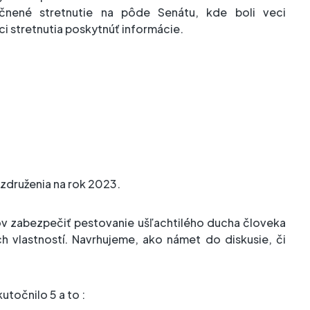
očnené stretnutie na pôde Senátu, kde boli veci
ci stretnutia poskytnúť informácie.
 združenia na rok 2023.
nov zabezpečiť pestovanie ušľachtilého ducha človeka
ch vlastností. Navrhujeme, ako námet do diskusie, či
utočnilo 5 a to :