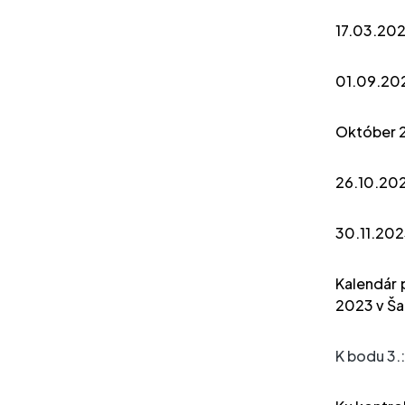
17.03.20
01.09.20
Október 
26.10.20
30.11.20
Kalendár 
2023 v Ša
K bodu 3.