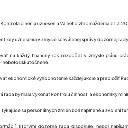
 : Kontrola plnenia uznesenia Valného zhromaždenia z 1.3.2
ntroly uznesenia v zmysle schválenej správy dozornej rady b
ovať na každý finančný rok rozpočet v zmysle plánu p
– nebolo uskutočnené.
vať ekonomické vyhodnotenie každej akcie a predložiť Ra
á rada by mala vykonať kontrolu činnosti a ekonomiky min
týkajúce sa personálnych zmien boli naplnené a zvolení funk
ormácií, ktorými dozorná rada disponuje, nebol napísan