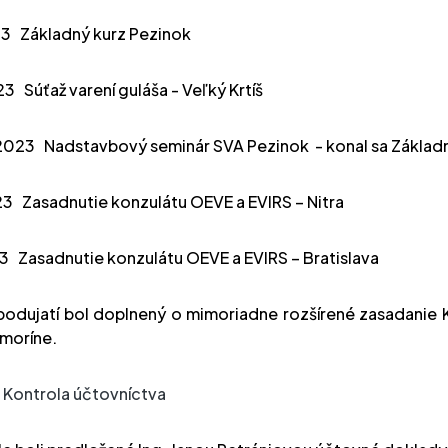
23
Základný kurz Pezinok
23
Súťaž varení guláša - Veľký Krtíš
2023
Nadstavbový seminár SVA Pezinok
- konal sa Základ
23
Zasadnutie konzulátu OEVE a EVIRS – Nitra
23
Zasadnutie konzulátu OEVE a EVIRS – Bratislava
podujatí bol doplnený o mimoriadne rozšírené zasadanie K
moríne.
: Kontrola účtovníctva