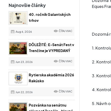
Dozorná
Najnovšie články
Eques Fra
40. ročník Galantských
trhov
ČÍTAJ VIAC
Aug 6, 2026
Dozorná r
DÔLEŽITÉ: E-Senát Fest v
1. Kontro
Trenčíne je VYPREDANÝ
2. Kontrol
ČÍTAJ VIAC
Jun 23, 2026
Rytierska akadémia 2026
3. Kontro
Rakúsko
4. Kontro
ČÍTAJ VIAC
Jun 22, 2026
5. Návrh o
Pozvánka na senátnu