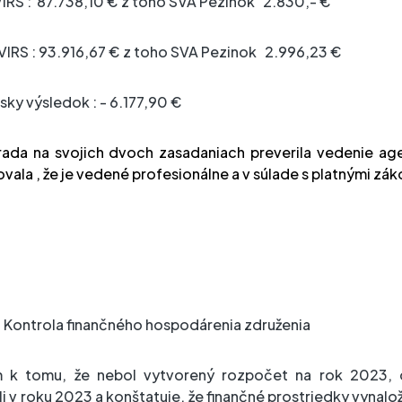
IRS :
87.738,10 € z toho SVA Pezinok
2.830,- €
VIRS
: 93.916,67 € z toho SVA Pezinok
2.996,23 €
ky výsledok : - 6.177,90 €
ada na svojich dvoch zasadaniach preverila vedenie ag
vala , že je vedené profesionálne a v súlade s platnými zák
: Kontrola finančného hospodárenia združenia
 k tomu, že nebol vytvorený rozpočet na rok 2023, d
i v roku 2023 a konštatuje, že finančné prostriedky vynalo