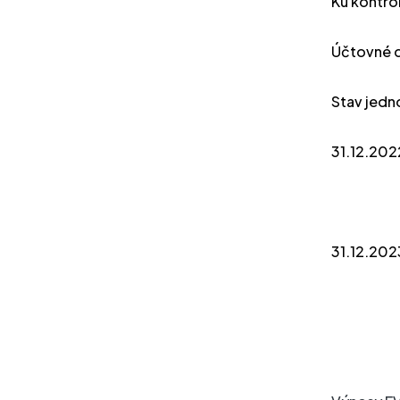
Ku kontro
Účtovné d
Stav jedn
31.12.202
31.12.202