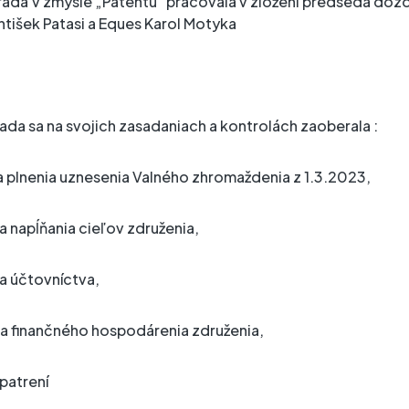
rada v zmysle „Patentu“ pracovala v zložení predseda dozo
ntišek Patasi a Eques Karol Motyka
ada sa na svojich zasadaniach a kontrolách zaoberala :
la plnenia uznesenia Valného zhromaždenia z 1.3.2023,
a napĺňania cieľov združenia,
la účtovníctva,
la finančného hospodárenia združenia,
patrení