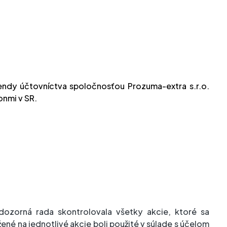
endy účtovníctva spoločnosťou Prozuma-extra s.r.o.
onmi v SR.
ozorná rada skontrolovala všetky akcie, ktoré sa
žené na jednotlivé akcie boli použité v súlade s účelom