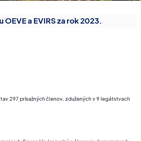
u OEVE a EVIRS za rok 2023.
stav 297 prísažných členov, zdužených v 9 legátstvach