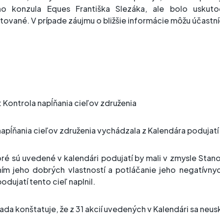
ho konzula Eques Františka Slezáka, ale bolo uskut
tované. V prípade záujmu o bližšie informácie môžu účastní
: Kontrola napĺňania cieľov združenia
napĺňania cieľov združenia vychádzala z Kalendára podujatí
oré sú uvedené v kalendári podujatí by mali v zmysle Sta
ním jeho dobrých vlastností a potláčanie jeho negatívny
odujatí tento cieľ naplnil.
da konštatuje, že z 31 akcií uvedených v Kalendári sa neusk