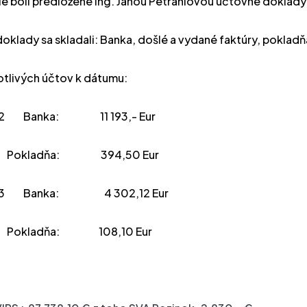
le boli predložené Ing. Janou Petrániovou účtovné doklady
oklady sa skladali: Banka, došlé a vydané faktúry, pokladň
otlivých účtov k dátumu:
2
Banka:
11 193,- Eur
Pokladňa:
394,50 Eur
3
Banka:
4 302,12 Eur
Pokladňa:
108,10 Eur