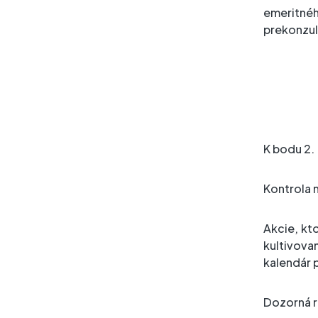
emeritné
prekonzul
K bodu 2. 
Kontrola 
Akcie, kt
kultivova
kalendár p
Dozorná ra