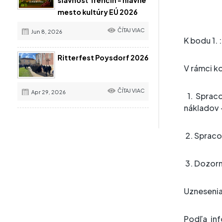
slávnosť Trenčín - hlavné
mesto kultúry EÚ 2026
ČÍTAJ VIAC
Jun 8, 2026
K bodu 1.
Ritterfest Poysdorf 2026
V rámci ko
ČÍTAJ VIAC
Apr 29, 2026
1. Sprac
nákladov 
2. Spraco
3. Dozorn
Uznesenia 
Podľa inf