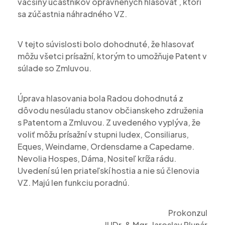
väčšiny účastníkov oprávnených hlasovať , ktorí
sa zúčastnia náhradného VZ.
V tejto súvislosti bolo dohodnuté, že hlasovať
môžu všetci prísažní, ktorým to umožňuje Patent v
súlade so Zmluvou.
Úprava hlasovania bola Radou dohodnutá z
dôvodu nesúladu stanov občianskeho združenia
s Patentom a Zmluvou. Z uvedeného vyplýva, že
voliť môžu prísažní v stupni Iudex, Consiliarus,
Eques, Weindame, Ordensdame a Capedame.
Nevolia Hospes, Dáma, Nositeľ kríža rádu.
Uvedení sú len priateľskí hostia a nie sú členovia
VZ. Majú len funkciu poradnú.
Prokonzul
JUDr. & Mgr. Jaroslav Plunár