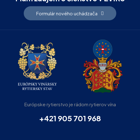
Formulár nového uchádzača
Európske rytierstvo je rádom rytierov vína
+421 905 701 968