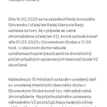
Dňa 16.02.2023 sa na zasadnutí Rady konzulátu
Slovensko ( ďalej len Rada) členovia Rady
uzniesla na tom, že v prípade ak valné
zhromaždenie (ďalej len VZ), ktoré sa bude konať
dňa 01.03.2023 v Slovenskom Grobe o 17.00
hod., v obecnom dome nebude
uznášaniaschopné (nezúčastní sa dostatočný
počet prísažných oprávnených hlasovať) bude VZ
ukončené.
Následne po 15 minútach sa bude v uvedený deň
a v uvedenej miestnosti obecného domu v
Slovenskom Grobe konať tzv. náhradné valné
zhromaždenie. Na prijatie platného uznesenia
náhradného VZ postačujú hlasy nadpolovičnej