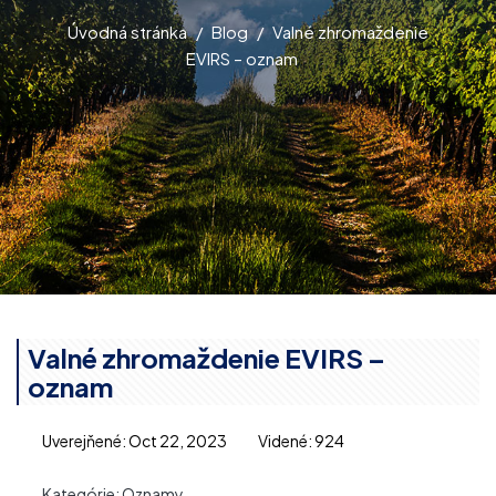
Úvodná stránka
Blog
Valné zhromaždenie
EVIRS – oznam
Valné zhromaždenie EVIRS –
oznam
Uverejňené: Oct 22, 2023
Videné: 924
Kategórie:
Oznamy