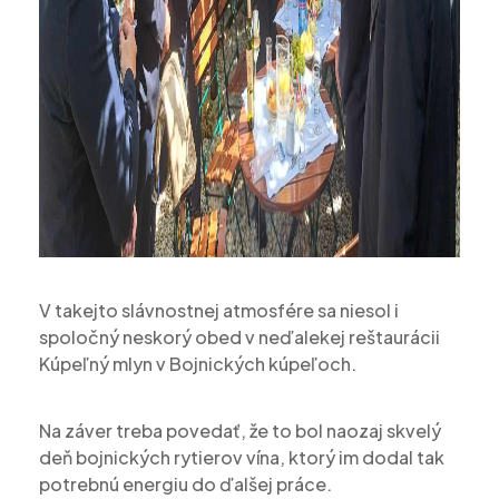
V takejto slávnostnej atmosfére sa niesol i
spoločný neskorý obed v neďalekej reštaurácii
Kúpeľný mlyn v Bojnických kúpeľoch.
Na záver treba povedať, že to bol naozaj skvelý
deň bojnických rytierov vína, ktorý im dodal tak
potrebnú energiu do ďalšej práce.