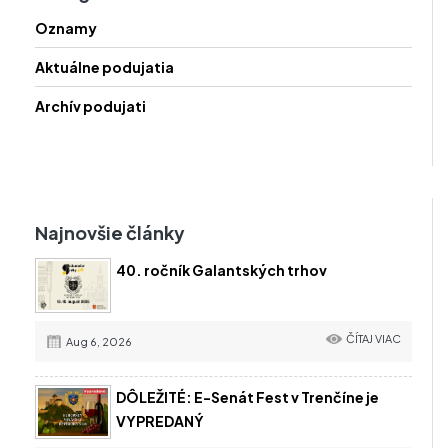
Oznamy
Aktuálne podujatia
Archív podujati
Najnovšie články
40. ročník Galantských trhov
ČÍTAJ VIAC
Aug 6, 2026
DÔLEŽITÉ: E-Senát Fest v Trenčíne je
VYPREDANÝ