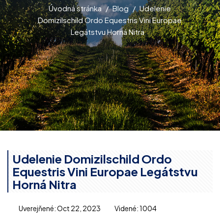
Úvodná stránka
Blog
Udelenie
Domizilschild Ordo Equestris Vini Europae
Legátstvu Horná Nitra
Udelenie Domizilschild Ordo
Equestris Vini Europae Legátstvu
Horná Nitra
Uverejňené: Oct 22, 2023
Videné: 1004