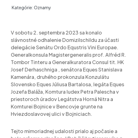
Kategórie:
Oznamy
V sobotu 2. septembra 2023 sa konalo
slávnostné odhalenie Domizilschildu za účasti
delegácie Senátu Ordo Equstris Vini Europae.
Generalkonsula Magistergeneralis prof. Alfréd R.
Tombor Tinteru a Generalkuratora Consul tit. HK
Josef Derhaschniga , senátora Eques Stanislava
Kamenára, druhého prokonzula Konzulátu
Slovensko Eques Júliusa Bartalosa, legáta Eques
Jozefa Baláža, Komtura Iudex Petra Palescha v
priestoroch úradov Legátstva Horná Nitra a
Komturei Bojnice v Bencovje grunte na
Hviezdoslavovej ulici v Bojniciach.
Tejto mimoriadnej udalosti prialo aj počasie a