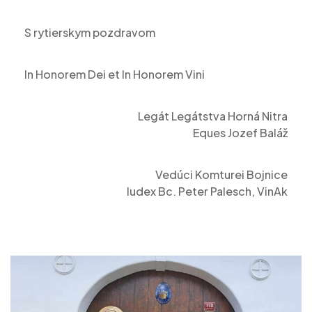
S rytierskym pozdravom
In Honorem Dei et In Honorem Vini
Legát Legátstva Horná Nitra
Eques Jozef Baláž
Vedúci Komturei Bojnice
Iudex Bc. Peter Palesch, VinAk