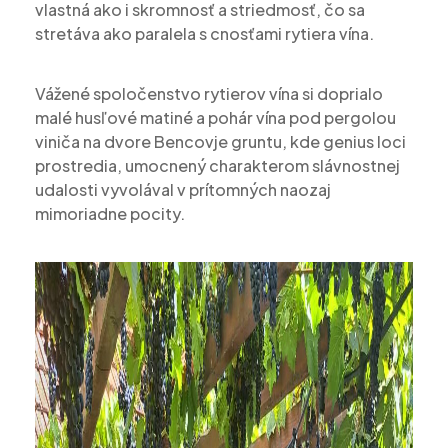
vlastná ako i skromnosť a striedmosť, čo sa
stretáva ako paralela s cnosťami rytiera vína.
Vážené spoločenstvo rytierov vína si doprialo
malé husľové matiné a pohár vína pod pergolou
viniča na dvore Bencovje gruntu, kde genius loci
prostredia, umocnený charakterom slávnostnej
udalosti vyvolával v prítomných naozaj
mimoriadne pocity.