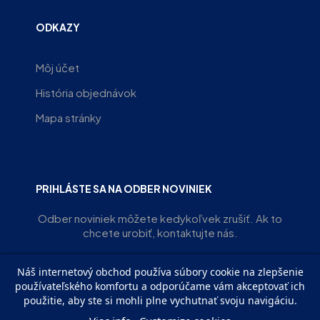
ODKAZY
Môj účet
História objednávok
Mapa stránky
PRIHLÁSTE SA NA ODBER NOVINIEK
Odber noviniek môžete kedykoľvek zrušiť. Ak to
chcete urobiť, kontaktujte nás.
Náš internetový obchod používa súbory cookie na zlepšenie
ODOBERAŤ
používateľského komfortu a odporúčame vám akceptovať ich
použitie, aby ste si mohli plne vychutnať svoju navigáciu.