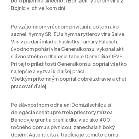
bolo príjemne slnečno. I Boh žičil rytierom vína z
Bojníc v ich veľkom dni.
Po vzájomnom vrúcnom privítaní a potom ako
zazneli hymny SR, EU a hymna rytierov vína Salve
Vini v podaní mladej huslistky Tamary Palesch,
úvodnom pohári vína Generalkonsul vykonal akt
slávnostného odhalenia tabule Domiciília OEVE.
Pri tejto príležitosti Generalkonsul poprial všetko
najlepšie a vyzval k ďalšej práci.
Všetkým prítomným poprial dobré zdravie a chuť
pracovať ďalej.
Po slávnostnom odhalení Domizilschildu si
delegácia senátu prezrela priestory múzea
Bencovje grunt a prehliadka viac ako 400
ročného domu s pivnicou, zanechala hlboký
dojem. Autenticita a tradícia je tomuto domu